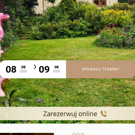
08
09
08
08
SPRAWDŹ TERMINY
2026
2026