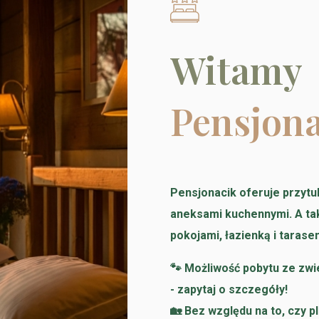
Witamy
Pensjon
Pensjonacik oferuje przytul
aneksami kuchennymi. A ta
pokojami, łazienką i tarase
🐾 Możliwość pobytu ze zw
- zapytaj o szczegóły!
🏡 Bez względu na to, czy 