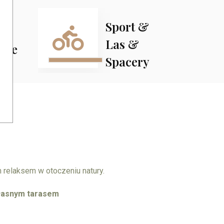
Sport &
y
Las &
nne
Spacery
m relaksem w otoczeniu natury.
własnym tarasem