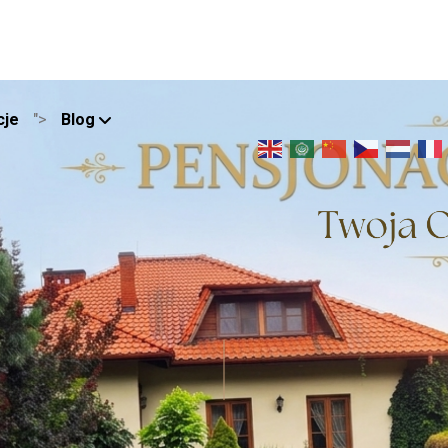
">
cje
Blog