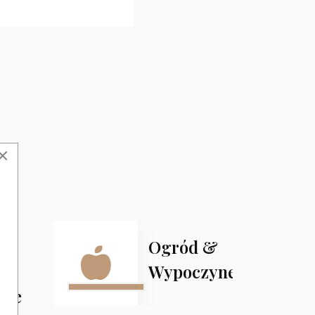
×
ki
Ogród &
Wypoczynek
tne