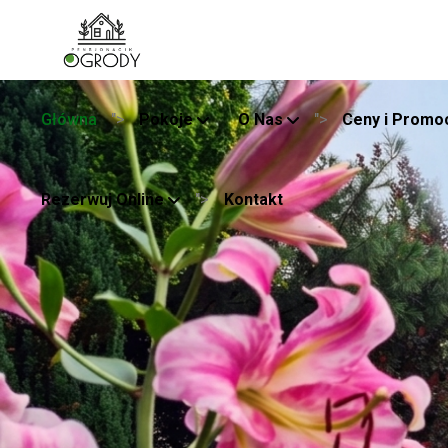
">
">
Główna
Pokoje
O Nas
Ceny i Promo
">
Rezerwuj Online
Kontakt