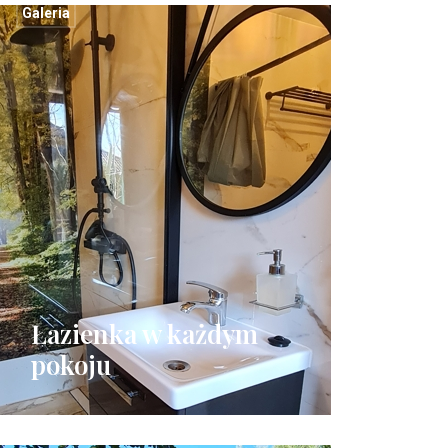
Galeria
Łazienka w każdym
pokoju