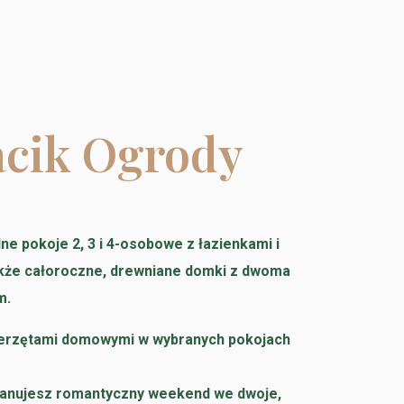
acik Ogrody
ne pokoje 2, 3 i 4-osobowe z łazienkami i
kże całoroczne, drewniane domki z dwoma
m.
ierzętami domowymi w wybranych pokojach
planujesz romantyczny weekend we dwoje,